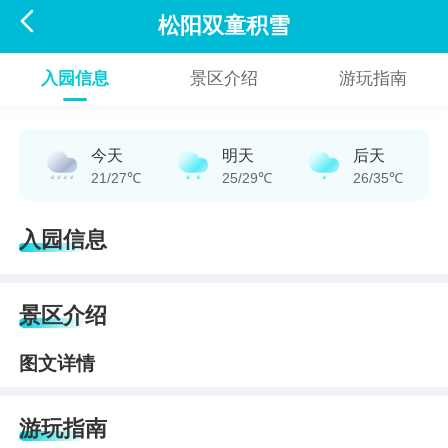

松阳双童积雪
入园信息
景区介绍
游玩指南
今天
明天
后天
21/27℃
25/29℃
26/35℃
入园信息
景区介绍
图文详情
游玩指南