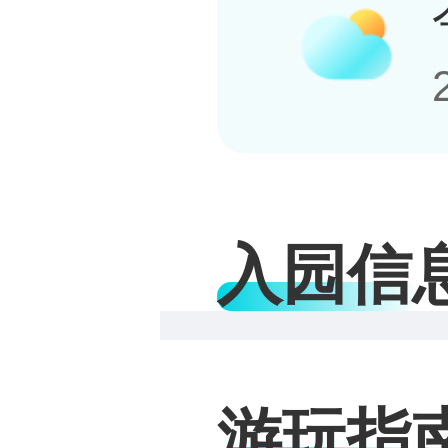
入园信
游玩指