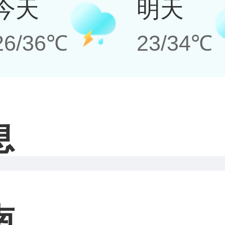
今天
明天
26/36℃
23/34℃
息
南