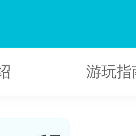
湖
绍
游玩指