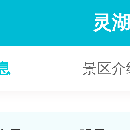
灵
息
景区介