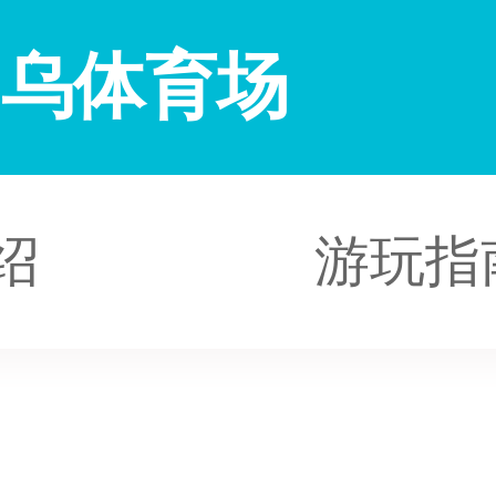
纳乌体育场
绍
游玩指