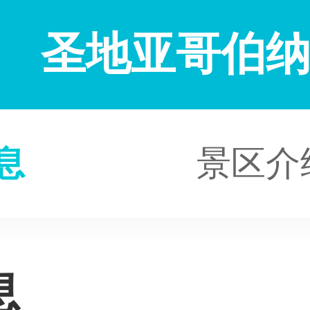
圣地亚哥伯
息
景区介
息