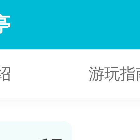
亭
绍
游玩指