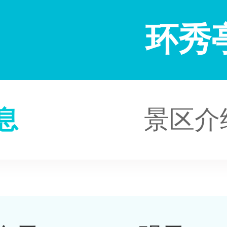
环秀
息
景区介