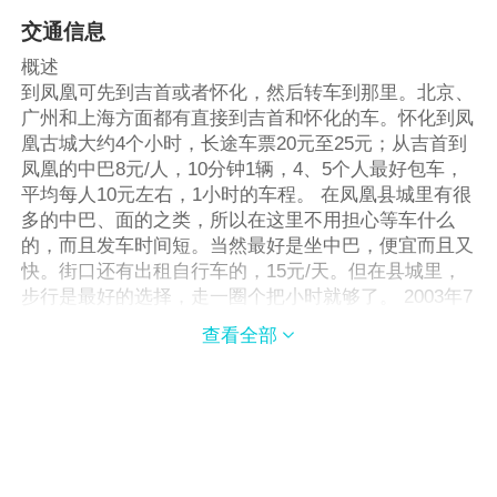
交通信息
概述
到凤凰可先到吉首或者怀化，然后转车到那里。北京、
广州和上海方面都有直接到吉首和怀化的车。怀化到凤
凰古城大约4个小时，长途车票20元至25元；从吉首到
凤凰的中巴8元/人，10分钟1辆，4、5个人最好包车，
平均每人10元左右，1小时的车程。 在凤凰县城里有很
多的中巴、面的之类，所以在这里不用担心等车什么
的，而且发车时间短。当然最好是坐中巴，便宜而且又
快。街口还有出租自行车的，15元/天。但在县城里，
步行是最好的选择，走一圈个把小时就够了。 2003年7
月1日起“黄包车”（机动三轮车，城内4元那种）
查看全部
