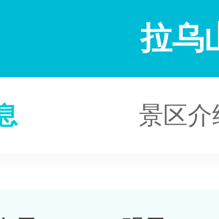
拉乌
息
景区介