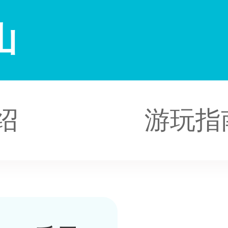
山
绍
游玩指