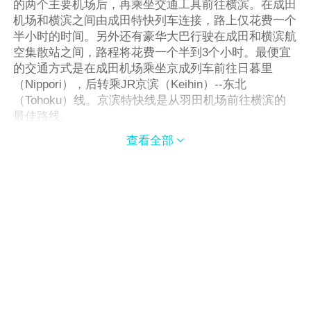
的两个主要机场后，再乘坐交通工具前往横滨。在成田
机场和横滨之间由成田特快列车连接，路上仅花费一个
半小时的时间。另外还有豪华大巴行驶在成田和横滨航
空集散站之间，路程将花费一个半到3个小时。最便宜
的交通方式是在成田机场乘坐京成列车前往日暮里
（Nippori），后转乘JR京滨（Keihin）--东北
（Tohoku）线。京滨特快线是从羽田机场前往横滨的
最佳路线。
其它
查看全部

巴士
横滨市内巴士交通四通八达，主要巴士车站位于横
滨站东口、西口和樱木町站。巴士行车的路线比较复
杂，所以游客在乘车前应先查看好路线图。
横滨市内主要巴士运行路线：
横滨站东口
车站 线路名称 途经主要地点 终点站
1 26 大栈桥、山下公园、横滨港 SymbolTower、 横
滨港 SymbolTower
垂钓栈桥
2 8 县厅、中华街、 MYCAL本牧、三溪园前 本牧车