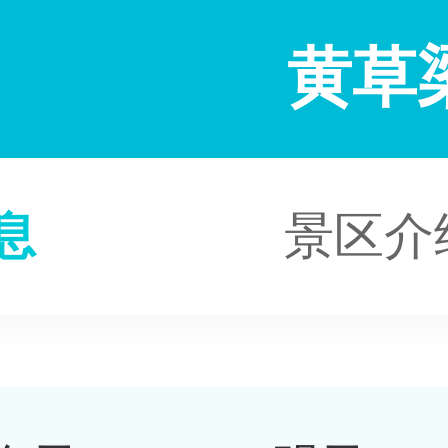
黄草
息
景区介