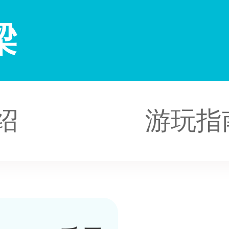
梁
绍
游玩指