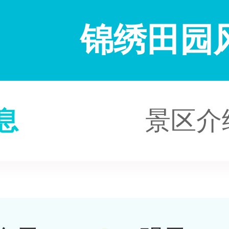
锦绣田园
息
景区介