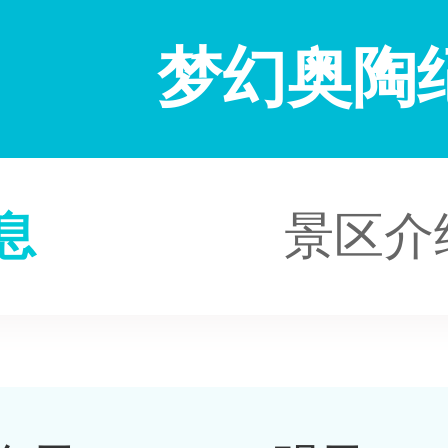
梦幻奥陶
息
景区介