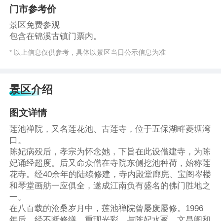
门市参考价
景区免费参观
包含在锦溪古镇门票内。
* 以上信息仅供参考，具体以景区当日公示信息为准
景区介绍
图文详情
莲池禅院，又名莲花池、古莲寺，位于五保湖畔菱塘湾
口。
陈妃病殁后，孝宗为怀念她，下旨在此设僧建寺，为陈
妃诵经超度。后又命众僧在寺院东侧挖池种荷，始称莲
花寺。经40余年的陆续修建，寺内殿堂廊庑、宝阁岑楼
和琴堂画舫一应俱全，遂成江南负有盛名的佛门胜地之
一。
在八百载的沧桑岁月中，莲池禅院曾屡废屡修。1996
年后，经不断修缮，重现光彩，与陈妃水冢、文昌阁和