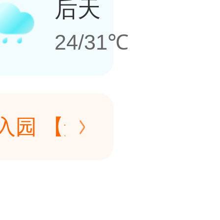
后天
24/31℃
入园 【景区暑期门票调
至，暑期旅游来临，为回
入园 【景区暑期门票调
的支持与喜爱，景区自
至，暑期旅游来临，为回