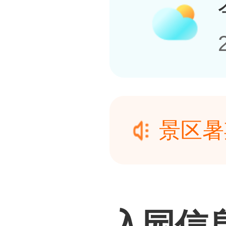
景区暑
整】尊
景区暑
馈广大
整】尊
入园信