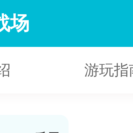
战场
绍
游玩指