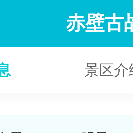
赤壁古
息
景区介