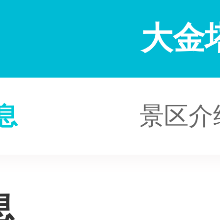
大金
息
景区介
息