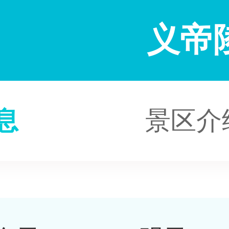
义帝
息
景区介