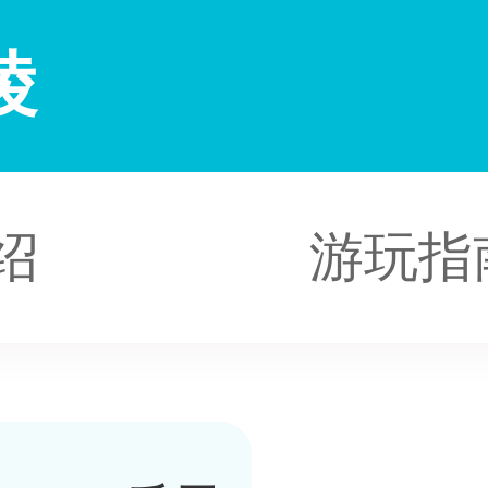
陵
绍
游玩指