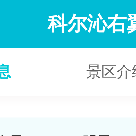
科尔沁右
息
景区介