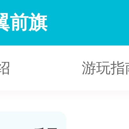
翼前旗
绍
游玩指