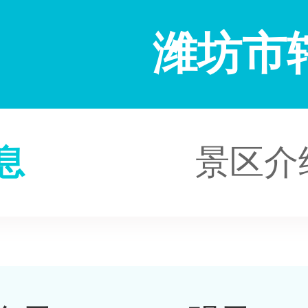
潍坊市
息
景区介