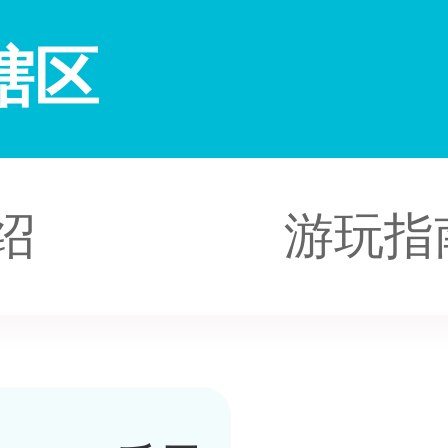
辖区
绍
游玩指