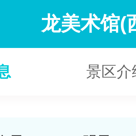
龙美术馆(
息
景区介