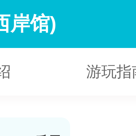
西岸馆)
绍
游玩指