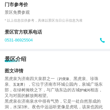
门市参考价
景区免费参观
* 以上信息仅供参考，具体以景区当日公示信息为准
景区官方联系电话

0531-86925504
景区介绍
图文详情
黑虎泉为济南四大泉群之一（
、黑虎泉、珍珠
趵突泉
泉、
），它位于济南市环城公园内，泉城广场东
五龙潭
部，在绿树掩映之下，与广场东边的古城
相连，
护城河
又与对面的解放阁相望。
黑虎泉在济南泉水中很有气势，它是一处自然形成的
洞，水深3米。夜色中远远听更像是虎吼，该泉也因此