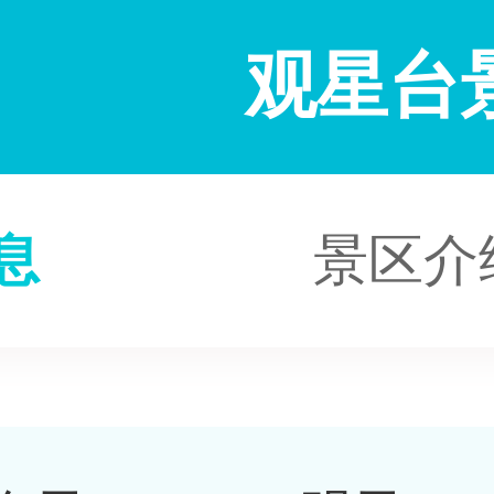
观星台
息
景区介