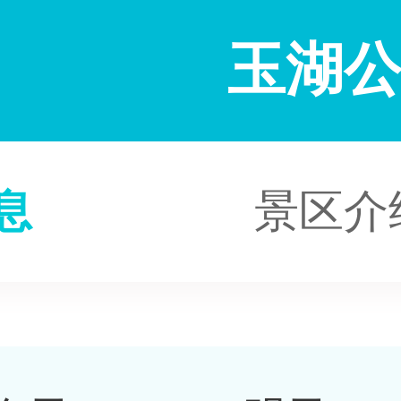
玉湖
息
景区介