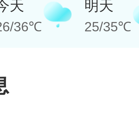
今天
明天
26/36℃
25/35℃
息