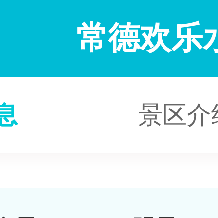
常德欢乐
息
景区介