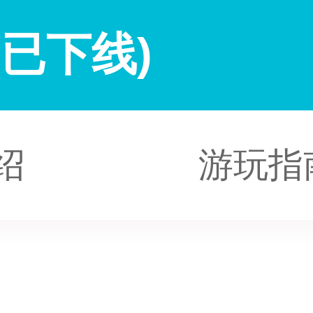
已下线)
绍
游玩指