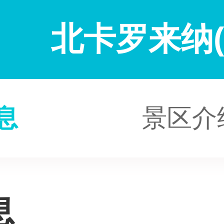
北卡罗来纳(
息
景区介
息