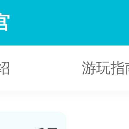
宫
绍
游玩指