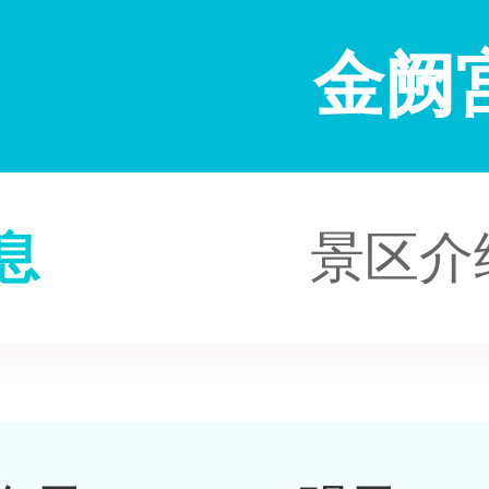
金阙
息
景区介