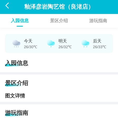

釉泽彦岩陶艺馆（良渚店）
入园信息
景区介绍
游玩指南
今天
明天
后天
26/30℃
26/32℃
26/33℃
入园信息
景区介绍
图文详情
游玩指南