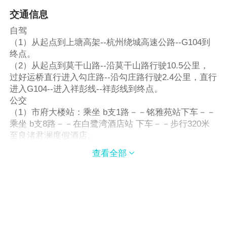
交通信息
自驾
（1）从起点到上塘高架--杭州绕城高速公路--G104到
终点。
（2）从起点到莫干山路--沿莫干山路行驶10.5公里，
过好运桥直行进入勾庄路--沿勾庄路行驶2.4公里，直行
进入G104--进入祥彭线--祥彭线到终点。
公交
（1）市府大楼站：乘坐 b支1路－－铭雅苑站下车－－
乘坐 b支8路－－在白鹭湾酒店站 下车－－步行320米
至良渚君澜度假酒店。
（2）武林门北－－乘坐 333路－－文星桥站下车－－
查看全部

乘坐 b支8路－－白鹭湾酒店站－－步行320米至良渚君
澜度假酒店。