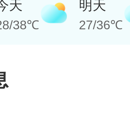
今天
明天
28/38℃
27/36℃
息