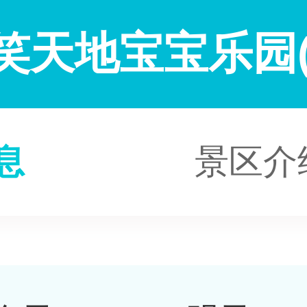
笑天地宝宝乐园(
息
景区介