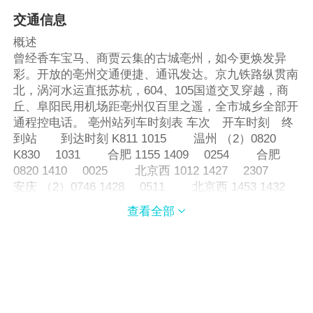
交通信息
概述
曾经香车宝马、商贾云集的古城亳州，如今更焕发异
彩。开放的亳州交通便捷、通讯发达。京九铁路纵贯南
北，涡河水运直抵苏杭，604、105国道交叉穿越，商
丘、阜阳民用机场距亳州仅百里之遥，全市城乡全部开
通程控电话。 亳州站列车时刻表 车次 开车时刻 终
到站 到达时刻 K811 1015 温州 （2）0820
K830 1031 合肥 1155 1409 0254 合肥
0820 1410 0025 北京西 1012 1427 2307
安庆 （2）0746 1428 0511 北京西 1453 1432
0250 成都 （2）0815 1431 0028 南京西
查看全部

1027 1431 0028 合肥 0530 1453 2157 南昌
（2）0647 1454 2305 北京西 （2）0836
1539 1234 深圳 （2）1158 1540 1609 郑
州 1951 1552 0348 青岛 1630 1551
2322 南昌 （2）0647 1581 0623 杭州 2050
1582 2123 太原 （2）1042 1622 2355 北