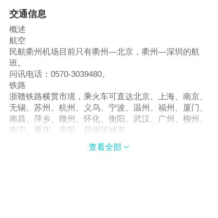
交通信息
概述
航空
民航衢州机场目前只有衢州—北京，衢州—深圳的航
班。
问讯电话：0570-3039480。
铁路
浙赣铁路横贯市境，乘火车可直达北京、上海、南京、
无锡、苏州、杭州、义乌、宁波、温州、福州、厦门、
南昌、萍乡、赣州、怀化、衡阳、武汉、广州、柳州、
南宁、重庆、贵阳、昆明等城市。
问讯电话：0570-3025048。
查看全部

公路
衢州市长途客运中心与杭州汽车西站间每天有16班快客
往返。从浙赣铁路衢州站中转到千岛湖100公里，到黄
山270公里。此外，还有发往省内玉环、普陀、永康、
桐庐、瑞安、温州、苍南、丽水、柯桥、湖州、路桥、
慈溪、建德、义乌、乐清、上虞、金华、绍兴、宁波和