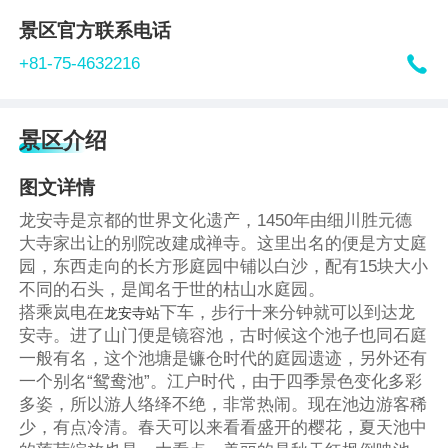
景区官方联系电话

+81-75-4632216
景区介绍
图文详情
龙安寺是京都的世界文化遗产，1450年由细川胜元德
大寺家出让的别院改建成禅寺。这里出名的便是方丈庭
园，东西走向的长方形庭园中铺以白沙，配有15块大小
不同的石头，是闻名于世的枯山水庭园。
搭乘岚电在
下车，步行十来分钟就可以到达龙
龙安寺站
安寺。进了山门便是镜容池，古时候这个池子也同石庭
一般有名，这个池塘是镰仓时代的庭园遗迹，另外还有
一个别名“鸳鸯池”。江户时代，由于四季景色变化多彩
多姿，所以游人络绎不绝，非常热闹。现在池边游客稀
少，有点冷清。春天可以来看看盛开的樱花，夏天池中