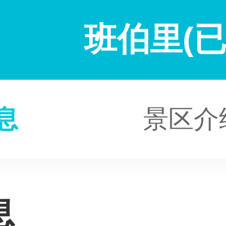
班伯里(已
息
景区介
息