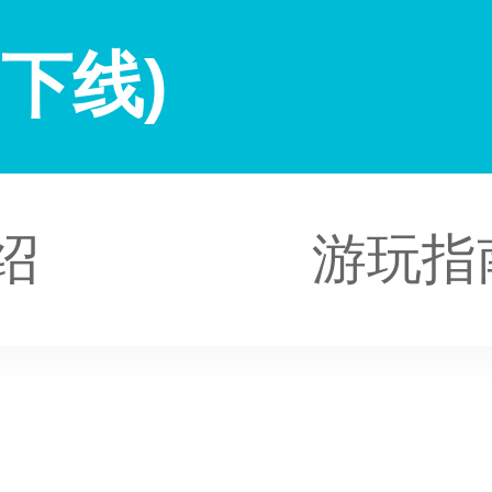
下线)
绍
游玩指