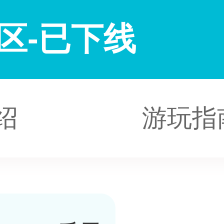
区-已下线
绍
游玩指