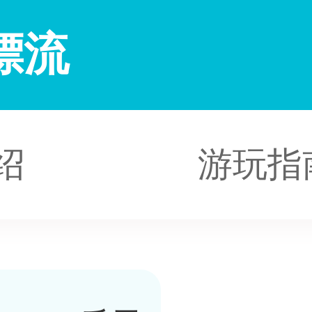
漂流
绍
游玩指