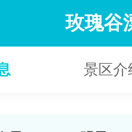
玫瑰谷
息
景区介