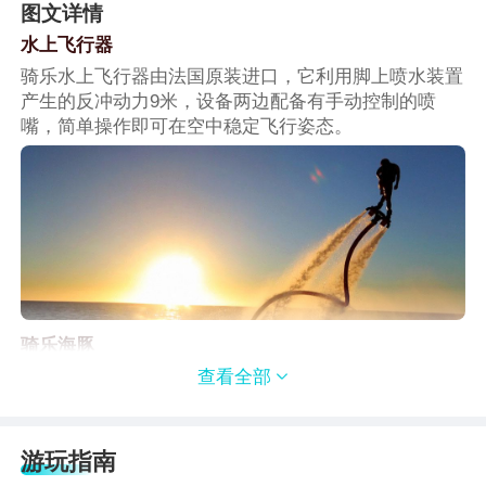
图文详情
水上飞行器
骑乐水上飞行器由法国原装进口，它利用脚上喷水装置
产生的反冲动力9米，设备两边配备有手动控制的喷
嘴，简单操作即可在空中稳定飞行姿态。
骑乐海豚
骑乐海豚100%德国原装引进，无论你会不会游泳，只
查看全部

需双手紧握设备，无需佩戴沉重的制氧装置，它就能牵
引你领略水上水下的动人风光。
游玩指南