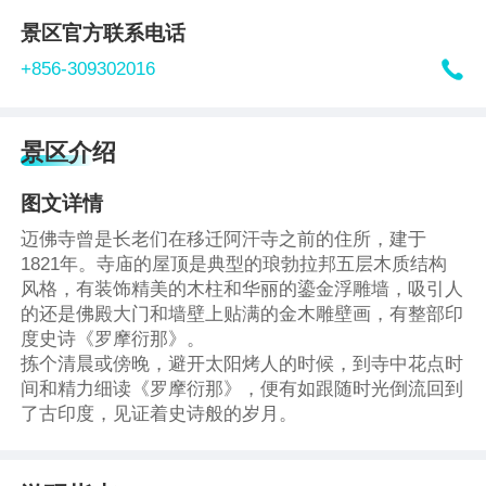
景区官方联系电话

+856-309302016
景区介绍
图文详情
迈佛寺曾是长老们在移迁阿汗寺之前的住所，建于
1821年。寺庙的屋顶是典型的琅勃拉邦五层木质结构
风格，有装饰精美的木柱和华丽的鎏金浮雕墙，吸引人
的还是佛殿大门和墙壁上贴满的金木雕壁画，有整部印
度史诗《罗摩衍那》。
拣个清晨或傍晚，避开太阳烤人的时候，到寺中花点时
间和精力细读《罗摩衍那》，便有如跟随时光倒流回到
了古印度，见证着史诗般的岁月。