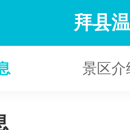
拜县
息
景区介
息