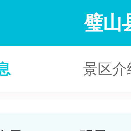
璧山
息
景区介