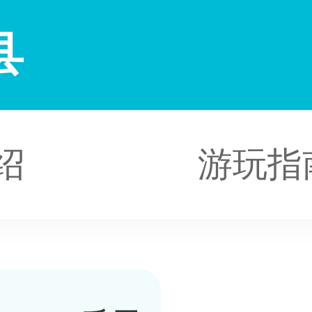
县
绍
游玩指