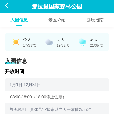

那拉提国家森林公园
入园信息
景区介绍
游玩指南
今天
明天
后天
17/33℃
19/32℃
21/35℃
入园信息
开放时间
1月1日-12月31日
08:00-18:00（18:00停止售票）
补充说明：具体营业状态以当天开放情况为准