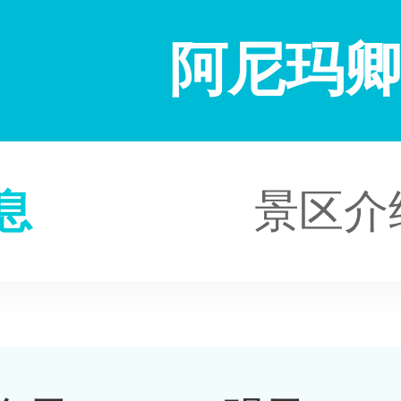
阿尼玛
息
景区介