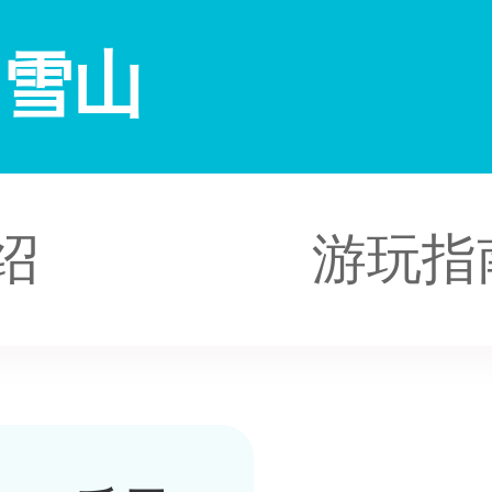
卿雪山
绍
游玩指