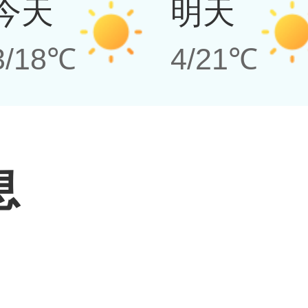
今天
明天
3/18℃
4/21℃
息