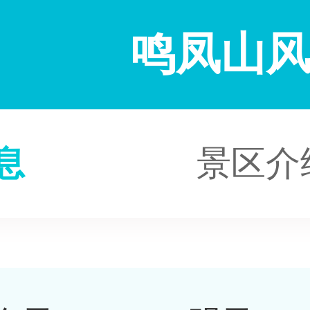
鸣凤山
息
景区介