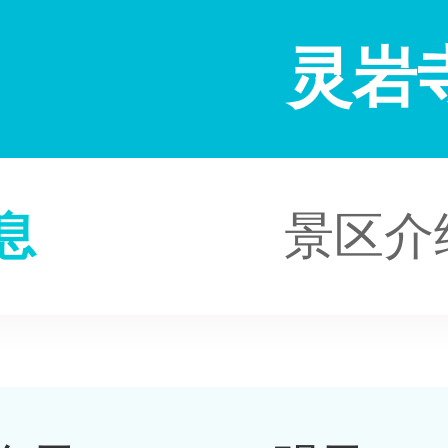
灵岩
息
景区介