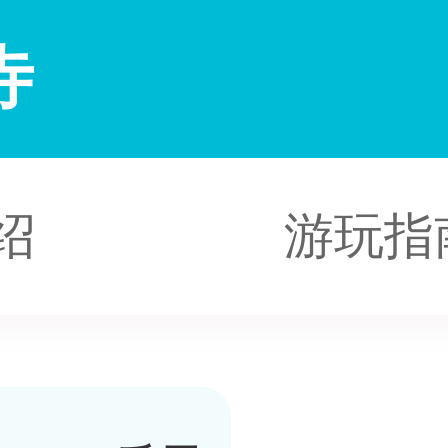
寺
绍
游玩指