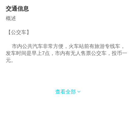
交通信息
概述
【公交车】
市内公共汽车非常方便，火车站前有旅游专线车，
发车时间是早上7点，市内有无人售票公交车，投币一
元。
查看全部

【出租车】
出租车为大众车型，起步价6元/3公里，此后1元/公
里。
概述