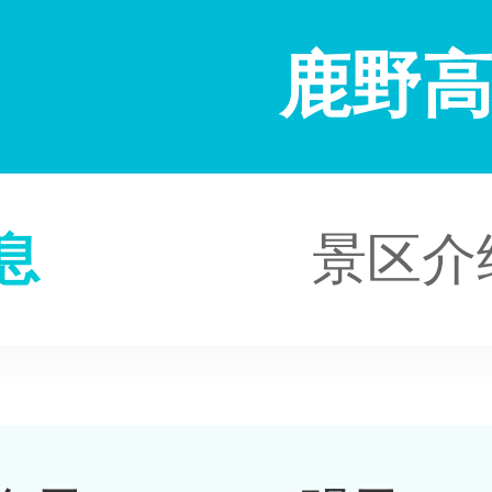
鹿野
息
景区介