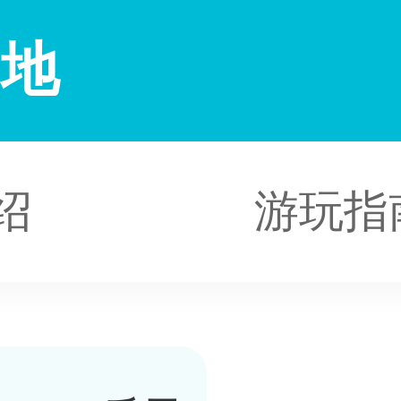
高地
绍
游玩指