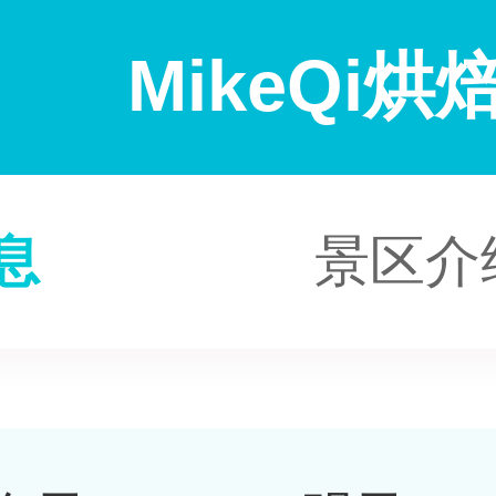
MikeQi
息
景区介