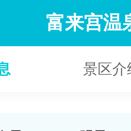
富来宫温
息
景区介