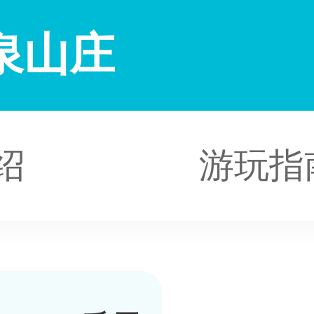
泉山庄
绍
游玩指