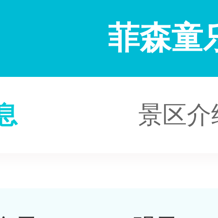
菲森童
息
景区介