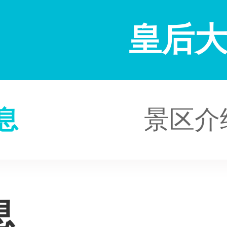
皇后
息
景区介
息