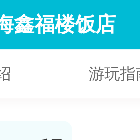
海鑫福楼饭店
绍
游玩指