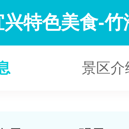
宜兴特色美食-竹
息
景区介