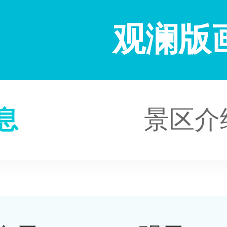
观澜版
息
景区介