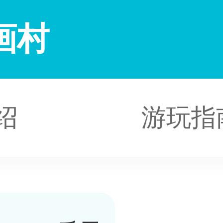
画村
绍
游玩指