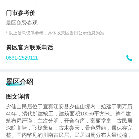
门市参考价
景区免费参观
* 以上信息仅供参考，具体以景区当日公示信息为准
景区官方联系电话

0831-2520111
景区介绍
图文详情
夕佳山民居位于宜宾江安县夕佳山境内，始建于明万历
40年，清代扩建竣工，建筑面积10056平方米。整个建
筑布局严谨，主次分明，开合有序，富丽堂皇。古民居
深院高墙，飞檐黛瓦，古木参天，景色秀丽，属保存完
整、国内罕见的川南古民居。民居四周分布大量桢楠，