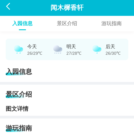

闻木樨香轩
入园信息
景区介绍
游玩指南
今天
明天
后天
26/29℃
27/28℃
26/30℃
入园信息
景区介绍
图文详情
游玩指南