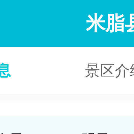
米脂
息
景区介