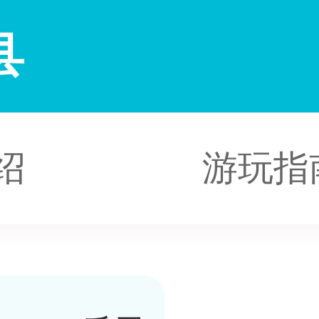
县
绍
游玩指